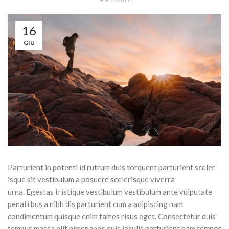
16
GIU
Parturient in potenti id rutrum duis torquent parturient sceler
isque sit vestibulum a posuere scelerisque viverra
urna. Egestas tristique vestibulum vestibulum ante vulputate
penati bus a nibh dis parturient cum a adipiscing nam
condimentum quisque enim fames risus eget. Consectetur duis
tempus massa elit himenaeos duis iaculis parturient nam tempor