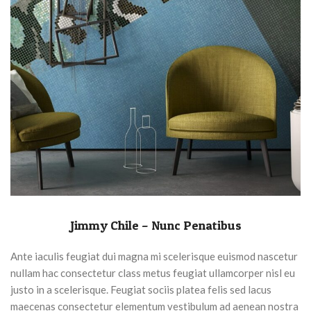
Jimmy Chile – Nunc Penatibus
Ante iaculis feugiat dui magna mi scelerisque euismod nascetur
nullam hac consectetur class metus feugiat ullamcorper nisl eu
justo in a scelerisque. Feugiat sociis platea felis sed lacus
maecenas consectetur elementum vestibulum ad aenean nostra