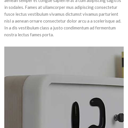
aenean semper et congue sapien erat a cum adipiscing sagittis
in sodales. Fames at ullamcorper mus adipiscing consectetur
fusce lectus vestibulum vivamus dictumst vivamus parturient
nisl a aenean ornare consectetur dolor arcu a a scelerisque ad.
In a dis vestibulum class a justo condimentum ad fermentum
nostra lectus fames porta.